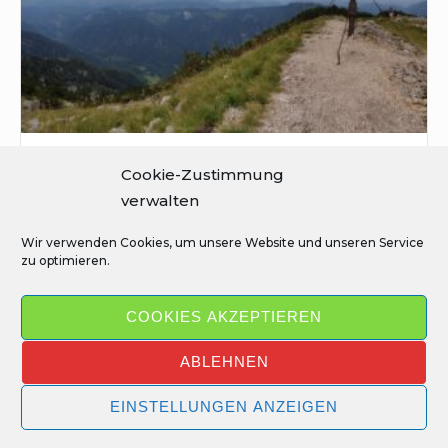
Cookie-Zustimmung
Ausflüge
verwalten
Entdeckungen am Hochkar
Wir verwenden Cookies, um unsere Website und unseren Service
zu optimieren.
COOKIES AKZEPTIEREN
pflanzenalchemie – Forschungen in der Natur © 2026 ·
ABLEHNEN
All rights reserved
Social
Facebook
Twitter
Instagramm
Instagram
E-
EINSTELLUNGEN ANZEIGEN
Martina
Reinhard
Mail
Navigation